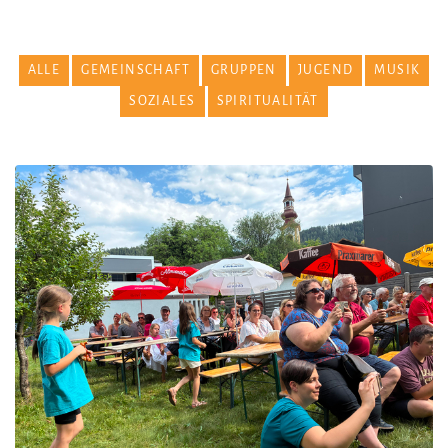
ALLE
GEMEINSCHAFT
GRUPPEN
JUGEND
MUSIK
SOZIALES
SPIRITUALITÄT