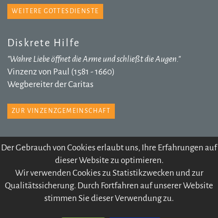
WEITERE GOTTESDIENSTE
Diskrete Hilfe
"Wahre Liebe öffnet die Arme und schließt die Augen."
Vinzenz von Paul (1581 - 1660)
Wegbereiter der Caritas
ZUR VINZENZGEMEINSCHAFT
Der Gebrauch von Cookies erlaubt uns, Ihre Erfahrungen auf
dieser Website zu optimieren.
© 2026 Pfarre Völs
Wir verwenden Cookies zu Statistikzwecken und zur
IMPRESSUM
SITEMAP
DATENSCHUTZ
Qualitätssicherung. Durch Fortfahren auf unserer Website
KONTODATEN
ARCHIV
stimmen Sie dieser Verwendung zu.