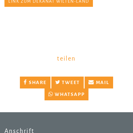
LINK ZUM DEKANAT WILTEN-LAND
teilen
SHARE
TWEET
MAIL
WHATSAPP
Anschrift