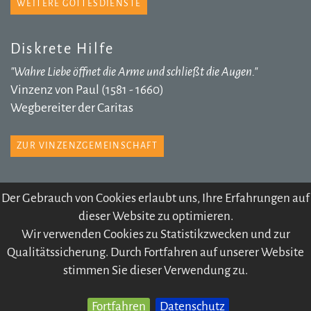
WEITERE GOTTESDIENSTE
Diskrete Hilfe
"Wahre Liebe öffnet die Arme und schließt die Augen."
Vinzenz von Paul (1581 - 1660)
Wegbereiter der Caritas
ZUR VINZENZGEMEINSCHAFT
Der Gebrauch von Cookies erlaubt uns, Ihre Erfahrungen auf
dieser Website zu optimieren.
© 2026 Pfarre Völs
Wir verwenden Cookies zu Statistikzwecken und zur
IMPRESSUM
SITEMAP
DATENSCHUTZ
Qualitätssicherung. Durch Fortfahren auf unserer Website
KONTODATEN
ARCHIV
stimmen Sie dieser Verwendung zu.
Fortfahren
Datenschutz