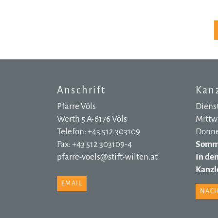
Anschrift
Kanz
Pfarre Völs
Dienst
Werth 5 A-6176 Völs
Mittwo
Telefon: +43 512 303109
Donner
Fax: +43 512 303109-4
Somme
pfarre-voels@stift-wilten.at
In de
Kanzle
EMAIL
NACH