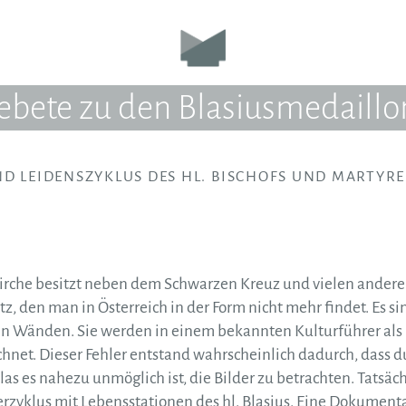
ebete zu den Blasiusmedaillo
ND LEIDENSZYKLUS DES HL. BISCHOFS UND MARTYRE
kirche besitzt neben dem Schwarzen Kreuz und vielen ander
, den man in Österreich in der Form nicht mehr findet. Es sin
en Wänden. Sie werden in einem bekannten Kulturführer als
chnet. Dieser Fehler entstand wahrscheinlich dadurch, dass d
as es nahezu unmöglich ist, die Bilder zu betrachten. Tatsäch
erzyklus mit Lebensstationen des hl. Blasius. Eine Dokumen