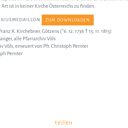
 Art ist in keiner Kirche Österreichs zu finden.
ASIUSMEDAILLON
ZUM DOWNLOADEN
anz X. Kirchebner, Götzens (*6. 12. 1736 † 15. 11. 1815)
anger, alle Pfarrarchiv Völs
v Völs, erneuert von Pfr. Christoph Pernter
oph Pernter
teilen