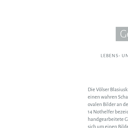
G
LEBENS- U
Die Völser Blasius
einen wahren Schatz
ovalen Bilder an d
14 Nothelfer bezei
handgearbeitete Gl
sich um einen Bild