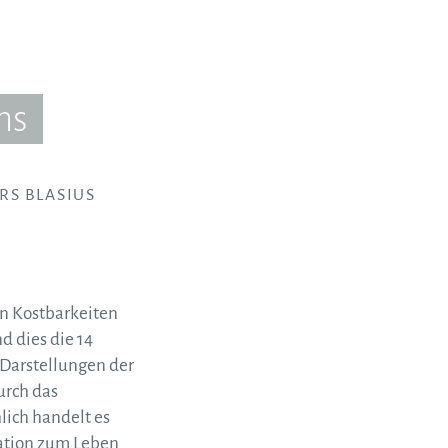
ns
RS BLASIUS
en Kostbarkeiten
d dies die 14
 Darstellungen der
urch das
lich handelt es
tation zum Leben