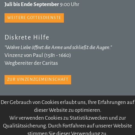
Juli bis Ende September
9:00 Uhr
WEITERE GOTTESDIENSTE
Diskrete Hilfe
"Wahre Liebe öffnet die Arme und schließt die Augen."
Vinzenz von Paul (1581 - 1660)
Wegbereiter der Caritas
ZUR VINZENZGEMEINSCHAFT
Der Gebrauch von Cookies erlaubt uns, Ihre Erfahrungen auf
dieser Website zu optimieren.
© 2026 Pfarre Völs
Wir verwenden Cookies zu Statistikzwecken und zur
IMPRESSUM
SITEMAP
DATENSCHUTZ
Qualitätssicherung. Durch Fortfahren auf unserer Website
KONTODATEN
ARCHIV
stimmen Sie dieser Verwendung zu.