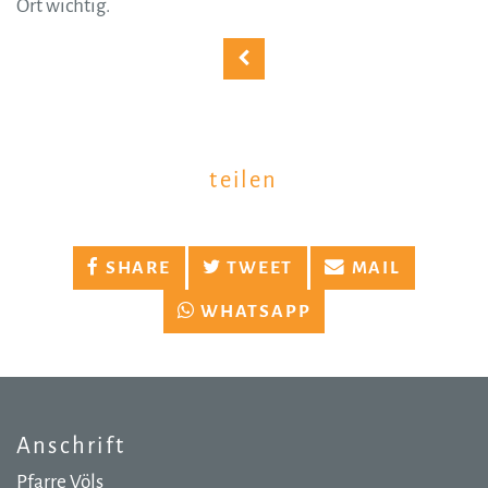
Ort wichtig.
teilen
SHARE
TWEET
MAIL
WHATSAPP
Anschrift
Pfarre Völs