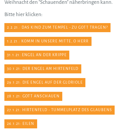
Weihnacht den "Schauenden" näherbringen kann.
Bitte hier klicken:
2.2.21.: DAS KIND ZUM TEMPEL - ZU GOTT TRAGEN?
1.2.21.: KOMM IN UNSERE MITTE, O HERR
31.1.21: ENGEL AN DER KRIPPE
30.1.21: DER ENGEL AM HIRTENFELD
29.1.21: DIE ENGEL AUF DER GLORIOLE
28.1.21: GOTT ANSCHAUEN
27.1.21: HIRTENFELD - TUMMELPLATZ DES GLAUBENS
26.1.21: EILEN