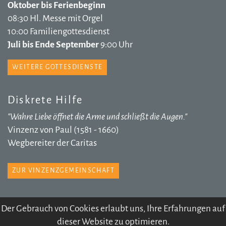
Oktober bis Ferienbeginn
08:30 Hl. Messe mit Orgel
10:00 Familiengottesdienst
Juli bis Ende September
9:00 Uhr
WEITERE GOTTESDIENSTE
Diskrete Hilfe
"Wahre Liebe öffnet die Arme und schließt die Augen."
Vinzenz von Paul (1581 - 1660)
Wegbereiter der Caritas
ZUR VINZENZGEMEINSCHAFT
Der Gebrauch von Cookies erlaubt uns, Ihre Erfahrungen auf
dieser Website zu optimieren.
© 2026 Pfarre Völs