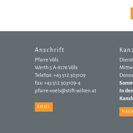
Anschrift
Kanz
Pfarre Völs
Dienst
Werth 5 A-6176 Völs
Mittwo
Telefon: +43 512 303109
Donner
Fax: +43 512 303109-4
Somme
pfarre-voels@stift-wilten.at
In de
Kanzle
EMAIL
NACH