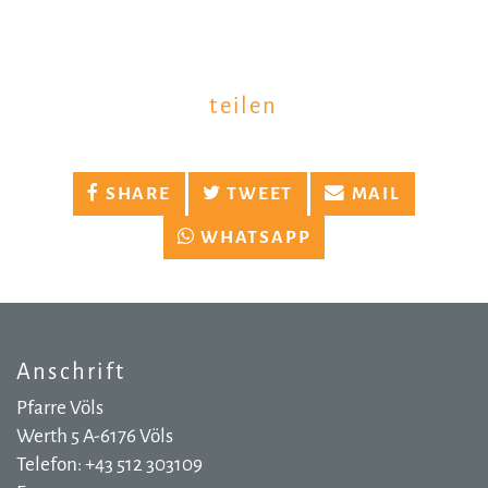
teilen
SHARE
TWEET
MAIL
WHATSAPP
Anschrift
Pfarre Völs
Werth 5 A-6176 Völs
Telefon: +43 512 303109