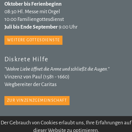
Oktober bis Ferienbeginn
08:30 Hl. Messe mit Orgel
10:00 Familiengottesdienst
Juli bis Ende September
9:00 Uhr
WEITERE GOTTESDIENSTE
Diskrete Hilfe
"Wahre Liebe öffnet die Arme und schließt die Augen."
Vinzenz von Paul (1581 - 1660)
Wegbereiter der Caritas
ZUR VINZENZGEMEINSCHAFT
Der Gebrauch von Cookies erlaubt uns, Ihre Erfahrungen auf
dieser Website zu optimieren.
© 2026 Pfarre Völs