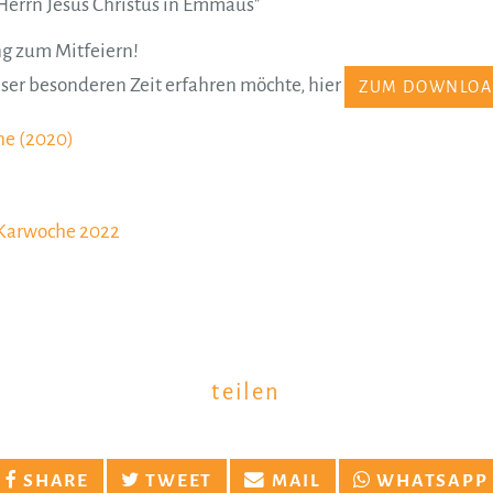
Herrn Jesus Christus in Emmaus"
ng zum Mitfeiern!
ser besonderen Zeit erfahren möchte, hier
ZUM DOWNLO
he (2020)
 Karwoche 2022
teilen
SHARE
TWEET
MAIL
WHATSAPP