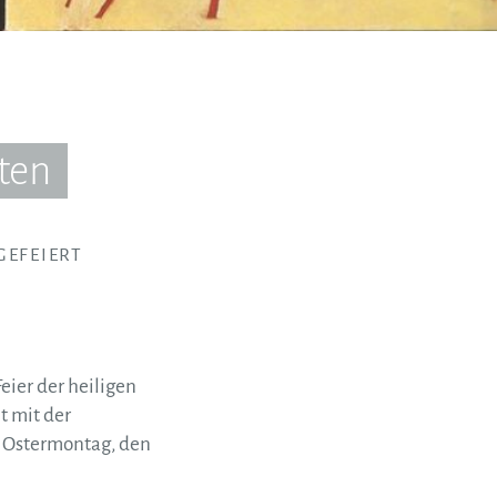
sten
GEFEIERT
ier der heiligen
t mit der
n Ostermontag, den