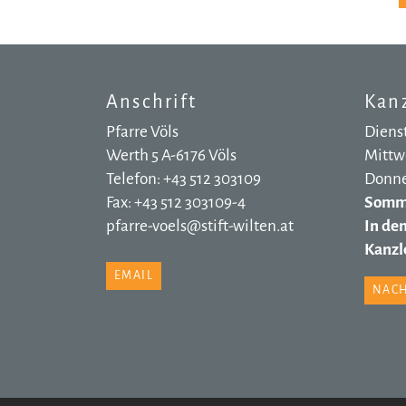
Anschrift
Kanz
Pfarre Völs
Dienst
Werth 5 A-6176 Völs
Mittwo
Telefon: +43 512 303109
Donner
Fax: +43 512 303109-4
Somme
pfarre-voels@stift-wilten.at
In de
Kanzle
EMAIL
NACH