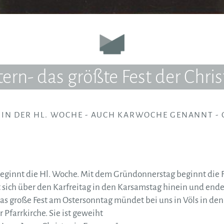
ern- das größte Fest der Chri
 IN DER HL. WOCHE - AUCH KARWOCHE GENANNT - 
innt die Hl. Woche. Mit dem Gründonnerstag beginnt die Fe
t sich über den Karfreitag in den Karsamstag hinein und ende
Das große Fest am Ostersonntag mündet bei uns in Völs in de
Pfarrkirche. Sie ist geweiht