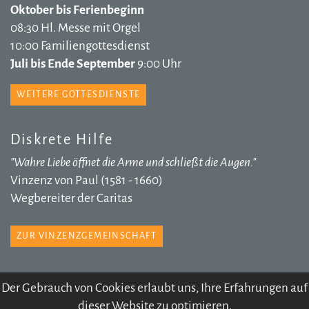
Oktober bis Ferienbeginn
08:30 Hl. Messe mit Orgel
10:00 Familiengottesdienst
Juli bis Ende September
9:00 Uhr
WEITERE GOTTESDIENSTE
Diskrete Hilfe
"Wahre Liebe öffnet die Arme und schließt die Augen."
Vinzenz von Paul (1581 - 1660)
Wegbereiter der Caritas
ZUR VINZENZGEMEINSCHAFT
Der Gebrauch von Cookies erlaubt uns, Ihre Erfahrungen auf
dieser Website zu optimieren.
© 2026 Pfarre Völs