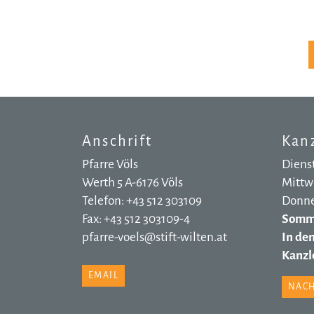
Anschrift
Kanz
Pfarre Völs
Dienst
Werth 5 A-6176 Völs
Mittwo
Telefon: +43 512 303109
Donner
Fax: +43 512 303109-4
Somme
pfarre-voels@stift-wilten.at
In de
Kanzle
EMAIL
NACH