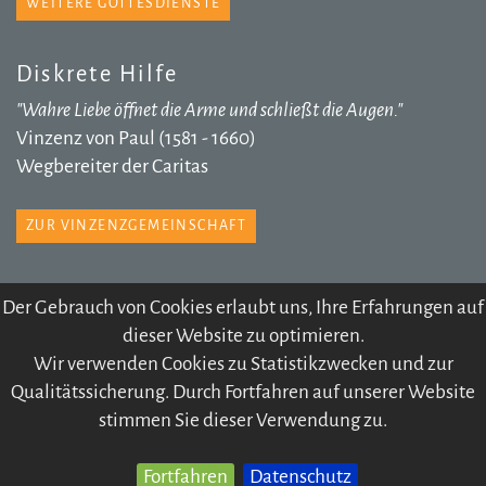
WEITERE GOTTESDIENSTE
Diskrete Hilfe
"Wahre Liebe öffnet die Arme und schließt die Augen."
Vinzenz von Paul (1581 - 1660)
Wegbereiter der Caritas
ZUR VINZENZGEMEINSCHAFT
Der Gebrauch von Cookies erlaubt uns, Ihre Erfahrungen auf
dieser Website zu optimieren.
© 2026 Pfarre Völs
Wir verwenden Cookies zu Statistikzwecken und zur
IMPRESSUM
SITEMAP
DATENSCHUTZ
Qualitätssicherung. Durch Fortfahren auf unserer Website
KONTODATEN
ARCHIV
stimmen Sie dieser Verwendung zu.
Fortfahren
Datenschutz