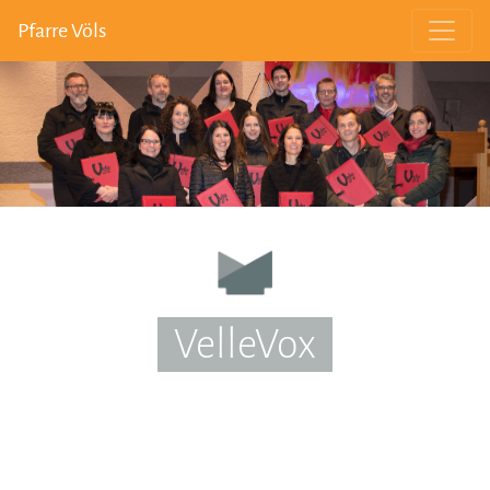
Pfarre Völs
VelleVox