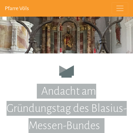
Pfarre Völs
Andacht am
Gründungstag des Blasius-
Messen-Bundes