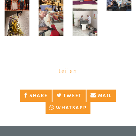
teilen
SHARE
TWEET
MAIL
WHATSAPP