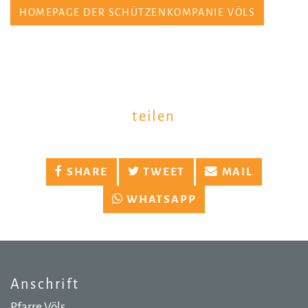
HOMEPAGE DER SCHÜTZENKOMPANIE VÖLS
teilen
SHARE
TWEET
MAIL
WHATSAPP
Anschrift
Pfarre Völs