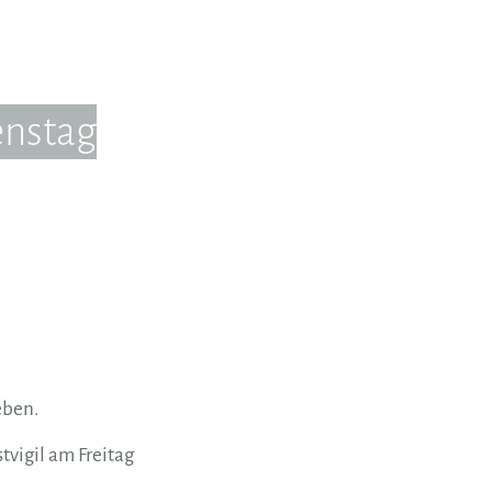
enstag
eben.
vigil am Freitag