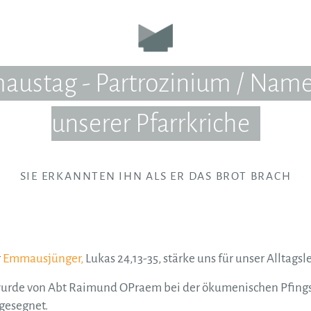
ustag - Partrozinium / Nam
unserer Pfarrkriche
SIE ERKANNTEN IHN ALS ER DAS BROT BRACH
r
Emmausjünger,
Lukas 24,13-35, stärke uns für unser Alltagsl
rde von Abt Raimund OPraem bei der ökumenischen Pfingst
 gesegnet.