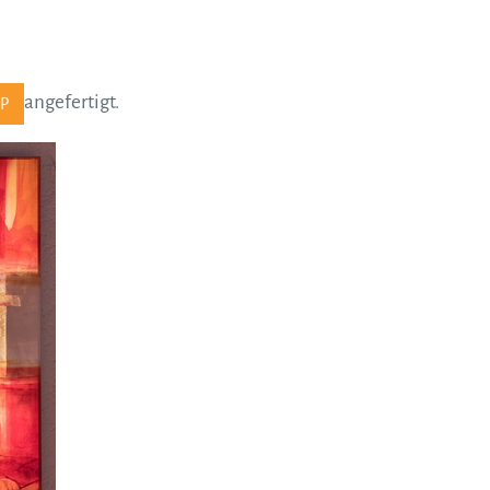
angefertigt.
IP