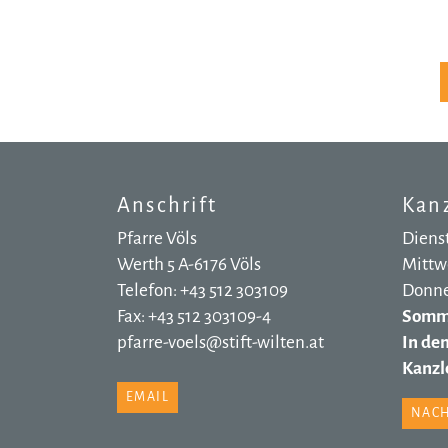
Anschrift
Kanz
Pfarre Völs
Dienst
Werth 5 A-6176 Völs
Mittwo
Telefon: +43 512 303109
Donner
Fax: +43 512 303109-4
Somme
pfarre-voels@stift-wilten.at
In de
Kanzle
EMAIL
NACH