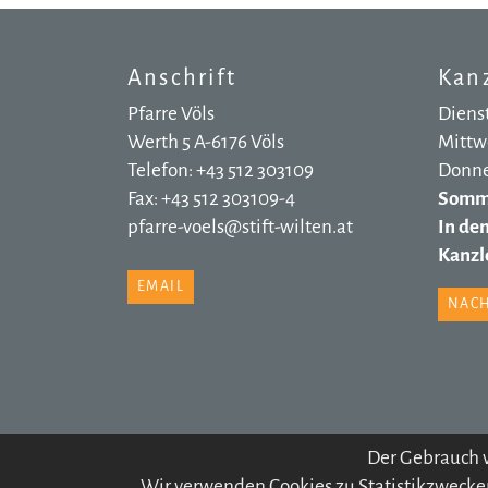
Anschrift
Kanz
Pfarre Völs
Dienst
Werth 5 A-6176 Völs
Mittwo
Telefon: +43 512 303109
Donner
Fax: +43 512 303109-4
Somme
pfarre-voels@stift-wilten.at
In de
Kanzle
EMAIL
NACH
Der Gebrauch v
IMPR
Wir verwenden Cookies zu Statistikzwecken