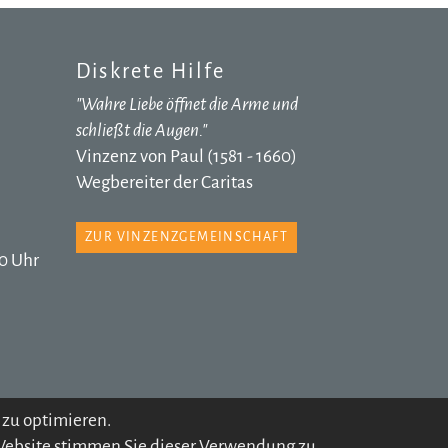
Diskrete Hilfe
"Wahre Liebe öffnet die Arme und
schließt die Augen."
Vinzenz von Paul (1581 - 1660)
Wegbereiter der Caritas
ZUR VINZENZGEMEINSCHAFT
0 Uhr
 zu optimieren.
ARCHIV
 Website stimmen Sie dieser Verwendung zu.