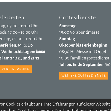
leizeiten
Gottesdienste
ag, 09:00 - 11:00 Uhr
Samstag
ch, 17:00 - 19:00 Uhr
19:00 Vorabendmesse
stag, 09:00 - 11:00 Uhr
Sonntag
rferien:
Mi & Do
Oktober bis Ferienbeginn
n Weihnachtstagen:
keine
08:30 Hl. Messe mit Orgel
i am 24.12., und 31.12.
10:00 Familiengottesdienst
Juli bis Ende September
9:0
 VEREINBARUNG
WEITERE GOTTESDIENSTE
© 2026 Pfarre Völs
on Cookies erlaubt uns, Ihre Erfahrungen auf dieser Website
ESSUM
SITEMAP
DATENSCHUTZ
KONTODATEN
 und zur Qualitätssicherung. Durch Fortfahren auf unserer