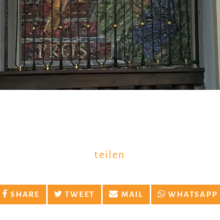
teilen
SHARE
TWEET
MAIL
WHATSAPP