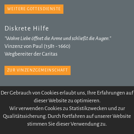
WEITERE GOTTESDIENSTE
Diskrete Hilfe
"Wahre Liebe öffnet die Arme und schließt die Augen."
Vinzenz von Paul (1581 - 1660)
Wegbereiter der Caritas
ZUR VINZENZGEMEINSCHAFT
Der Gebrauch von Cookies erlaubt uns, Ihre Erfahrungen auf
dieser Website zu optimieren.
© 2026 Pfarre Völs
Wir verwenden Cookies zu Statistikzwecken und zur
IMPRESSUM
SITEMAP
DATENSCHUTZ
Qualitätssicherung. Durch Fortfahren auf unserer Website
KONTODATEN
ARCHIV
stimmen Sie dieser Verwendung zu.