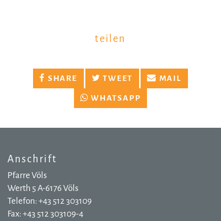
teilen
SHARE
TWEET
MAIL
WHATSAPP
Anschrift
Pfarre Völs
Werth 5 A-6176 Völs
Telefon: +43 512 303109
Fax: +43 512 303109-4