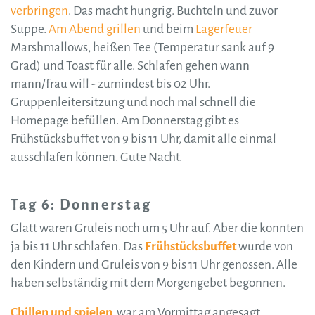
verbringen
. Das macht hungrig. Buchteln und zuvor
Suppe.
Am Abend grillen
und beim
Lagerfeuer
Marshmallows, heißen Tee (Temperatur sank auf 9
Grad) und Toast für alle. Schlafen gehen wann
mann/frau will - zumindest bis 02 Uhr.
Gruppenleitersitzung und noch mal schnell die
Homepage befüllen. Am Donnerstag gibt es
Frühstücksbuffet von 9 bis 11 Uhr, damit alle einmal
ausschlafen können. Gute Nacht.
Tag 6: Donnerstag
Glatt waren Gruleis noch um 5 Uhr auf. Aber die konnten
ja bis 11 Uhr schlafen. Das
Frühstücksbuffet
wurde von
den Kindern und Gruleis von 9 bis 11 Uhr genossen. Alle
haben selbständig mit dem Morgengebet begonnen.
Chillen und spielen
war am Vormittag angesagt.