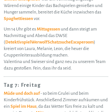
Wärend einige Kinder das Bachspielen genießen und
Hunger sammeln, bereitet die Küche inzwischen das
Spaghettiessen
vor.
Um 14 Uhr gibt es
Mittagessen
und dann steigt am
Nachmittag und Abend das DWSE
(
DetektivspielWerwolfSchatzsucheEscaperoom
)
kreiert von Laura, Melanie, Leon, die heuer die
Gruppenleiterausbildung machen.
Valentina und Swieser sind ganz neu zu unserem Team
dazu gestoßen. Fein, dass ihr da seid.
Tag 7: Freitag
Müde und doch auf
- so beim Grulei und beim
Kinderfrühstück. Anschließend Zimmer aufräumen und
ein
Spiel im Haus
, da das Wetter fürs Freie zu kalt und