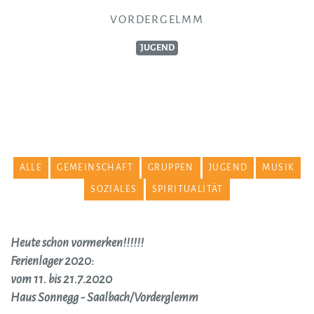
VORDERGELMM
JUGEND
ALLE
GEMEINSCHAFT
GRUPPEN
JUGEND
MUSIK
SOZIALES
SPIRITUALITÄT
Heute schon vormerken!!!!!!
Ferienlager 2020:
vom 11. bis 21.7.2020
H
aus Sonnegg - Saalbach/Vorderglemm