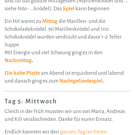
und für das guuute Mittagessen (Marillenknödel und ...
siehe Foto - ...knödel). Das
Spiel
kann beginnen.
Ein Hit waren zu
Mittag
die Marillen- und die
Schokoladeknödel. 90 Marillenknödel und 100
Schokoknödel wurden verdrückt und davor 1-2 Teller
Suppe.
Mit Energie und viel Schwung ging es in den
Nachmittag
.
Die kalte Platte
am Abend ist erquickend und labend
und danach ging es zum
Nachtgeländespiel
.
Tag 5: Mittwoch
Gleich in der Früh mussten wir uns von Maria, Andreas
und Kili verabschieden. Danke für euren Einsatz.
Endlich konnten wir den
ganzen Tag im Freien