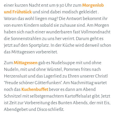
einer kurzen Nacht erst um 9:30 Uhr zum
Morgenlob
und Frühstück
und sind dabei modisch gekleidet .
Woran das wohl liegen mag? Die Antwort bekommt ihr
von euren Kindern sobald sie zuhause sind. Am Morgen
haben sich nach einer wunderbaren fast Vollmondnacht
die Sonnenstrahlen zu uns her verirrt. Darum geht es
jetzt auf den Sportplatz. In der Küche wird derweil schon
das Mittagessen vorbereitet.
Zum
Mittagessen
gab es Nudelsuppe mit und ohne
Nudeln, mit und ohne Würstel, Pommes frites nach
Herzenslust und das Lagerlied zu Ehren unserer Christl
"Freude schöner Götterfunken". Am Nachmittag wartet
noch das
Kuchenbuffet
bevor es dann am Abend
Schnitzel mit selbstgemachtem Kartoffelsalat gibt. Jetzt
ist Zeit zur Vorbereitung des Bunten Abends, der mit Eis,
Abendgebet und Disco schließt.