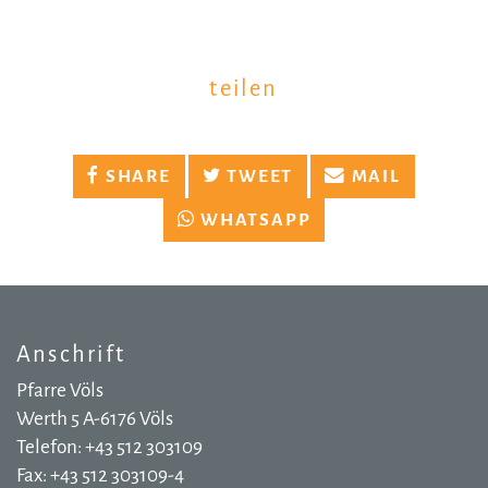
teilen
SHARE
TWEET
MAIL
WHATSAPP
Anschrift
Pfarre Völs
Werth 5 A-6176 Völs
Telefon: +43 512 303109
Fax: +43 512 303109-4