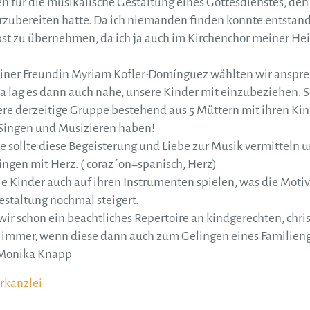
n für die musikalische Gestaltung eines Gottesdienstes, den
orzubereiten hatte. Da ich niemanden finden konnte entstan
lbst zu übernehmen, da ich ja auch im Kirchenchor meiner 
ner Freundin Myriam Kofler-Domínguez wählten wir anspr
da lag es dann auch nahe, unsere Kinder mit einzubeziehen. S
ere derzeitige Gruppe bestehend aus 5 Müttern mit ihren Kin
ingen und Musizieren haben!
sollte diese Begeisterung und Liebe zur Musik vermitteln 
gen mit Herz. ( coraz´on=spanisch, Herz)
ie Kinder auch auf ihren Instrumenten spielen, was die Moti
estaltung nochmal steigert.
ir schon ein beachtliches Repertoire an kindgerechten, chris
s immer, wenn diese dann auch zum Gelingen eines Familien
 Monika Knapp
rrkanzlei