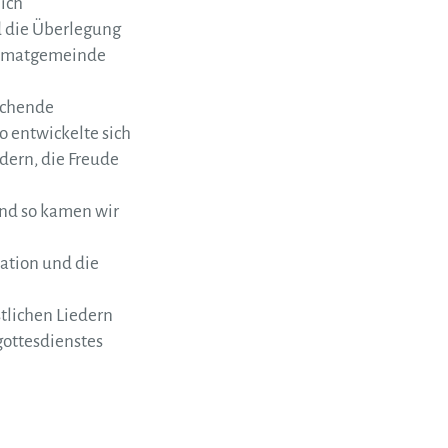
 ich
d die Überlegung
Heimatgemeinde
echende
o entwickelte sich
dern, die Freude
und so kamen wir
vation und die
tlichen Liedern
gottesdienstes