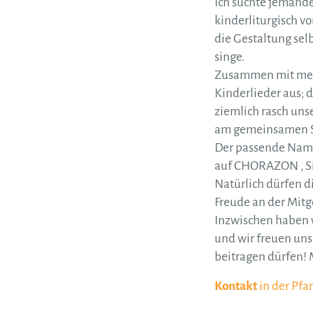
Ich suchte jemande
kinderliturgisch v
die Gestaltung se
singe.
Zusammen mit mei
Kinderlieder aus; 
ziemlich rasch uns
am gemeinsamen S
Der passende Name 
auf CHORAZON , Sin
Natürlich dürfen d
Freude an der Mitg
Inzwischen haben w
und wir freuen un
beitragen dürfen!
Kontakt
in der Pfa