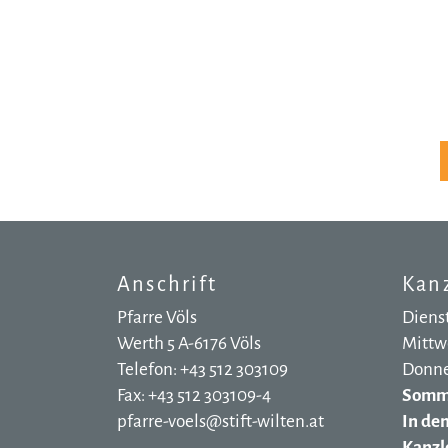
Anschrift
Kanz
Pfarre Völs
Dienst
Werth 5 A-6176 Völs
Mittwo
Telefon: +43 512 303109
Donner
Fax: +43 512 303109-4
Somme
pfarre-voels@stift-wilten.at
In de
Kanzle