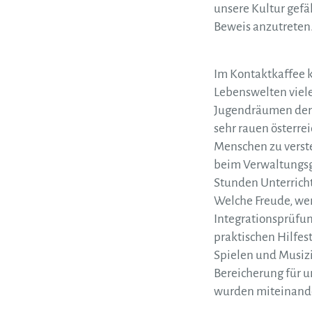
unsere Kultur gefä
Beweis anzutreten
Im Kontaktkaffee k
Lebenswelten viele
Jugendräumen der 
sehr rauen österre
Menschen zu verst
beim Verwaltungsge
Stunden Unterricht
Welche Freude, wen
Integrationsprüfun
praktischen Hilfes
Spielen und Musizi
Bereicherung für u
wurden miteinander