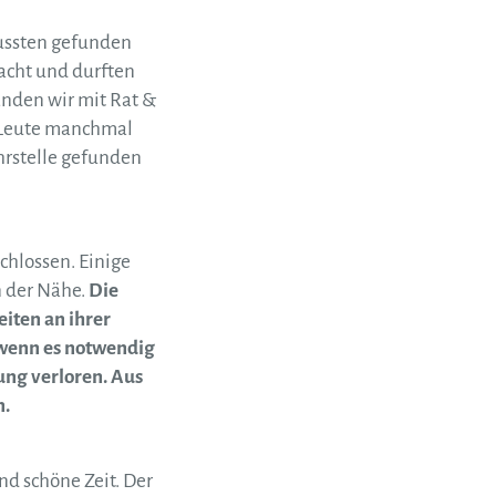
ussten gefunden
acht und durften
anden wir mit Rat &
e Leute manchmal
ehrstelle gefunden
chlossen. Einige
n der Nähe.
Die
iten an ihrer
, wenn es notwendig
ung verloren. Aus
n.
nd schöne Zeit. Der