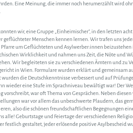
hrden. Eine Meinung, die immer noch herumerzählt wird ohn
.
onnten wir, eine Gruppe „Einheimischer", in den letzten ach
r geflüchteter Menschen kennen lernen. Wir trafen uns jede
Pfarre um Geflüchteten und Asylwerber:innen beizustehen i
ichischen Wirklichkeit und nahmen uns Zeit, die Nöte und W
ehen. Wir begleiteten sie zu verschiedenen Ämtern und zu 
richt in Wien. Formulare wurden erklärt und gemeinsam ausg
 wurden die Deutschkenntnisse verbessert und auf Prüfunge
n wieder eine Stufe im Sprachniveau bewältigt war! Der We
g vorschreibt, war oft Thema von Gesprächen. Neben diesen
tellungen war vor allem das unbeschwerte Plaudern, das ge
eren, also die schönen freundschaftlichen Begegnungen ein
ns alle! Geburtstage und Feiertage der verschiedenen Religi
 festlich gestaltet, jeder erlösende positive Asylbescheid wu