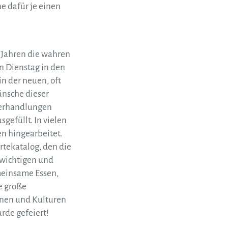
e dafür je einen
t Jahren die wahren
n Dienstag in den
n der neuen, oft
ünsche dieser
Verhandlungen
efüllt. In vielen
n hingearbeitet.
rtekatalog, den die
 wichtigen und
meinsame Essen,
e große
onen und Kulturen
rde gefeiert!