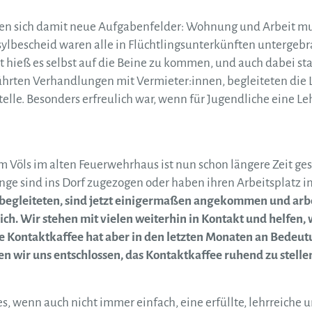
eten sich damit neue Aufgabenfelder: Wohnung und Arbeit m
ylbescheid waren alle in Flüchtlingsunterkünften untergebr
tzt hieß es selbst auf die Beine zu kommen, und auch dabei st
 führten Verhandlungen mit Vermieter:innen, begleiteten di
telle. Besonders erfreulich war, wenn für Jugendliche eine L
m Völs im alten Feuerwehrhaus ist nun schon längere Zeit ges
nge sind ins Dorf zugezogen oder haben ihren Arbeitsplatz i
 begleiteten, sind jetzt einigermaßen angekommen und arbe
ich.
Wir stehen mit vielen weiterhin in Kontakt und helfen
lle Kontaktkaffee hat aber in den letzten Monaten an Bedeut
 wir uns entschlossen, das Kontaktkaffee ruhend zu stelle
, wenn auch nicht immer einfach, eine erfüllte, lehrreiche u